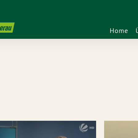
terau
Home