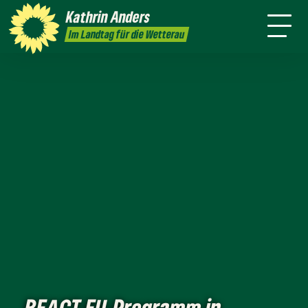
mich
Kathrin
Anders
Kontakt
Presse
Im Landtag für die Wetterau
REACT-EU-Programm in