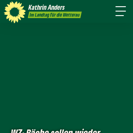
mich
Kathrin
Anders
Kontakt
Presse
Im Landtag für die Wetterau
WZ: Bäche sollen wieder