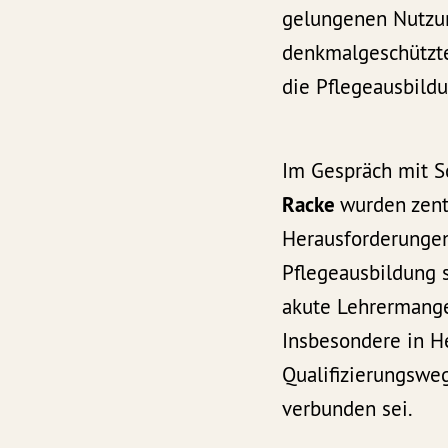
gelungenen Nutzu
denkmalgeschützt
die Pflegeausbildu
Im Gespräch mit S
Racke
wurden zent
Herausforderunge
Pflegeausbildung s
akute Lehrermangel
Insbesondere in He
Qualifizierungswe
verbunden sei.