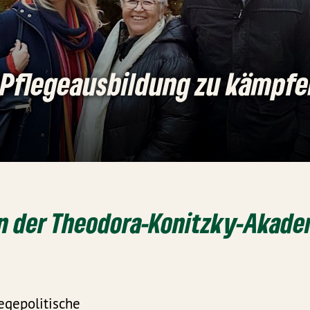
 Pflegeausbildung zu kämpfe
n der Theodora-Konitzky-Akade
legepolitische