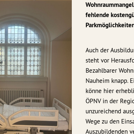
Wohnraummangel, 
fehlende kosteng
Parkmöglichkeite
Auch der Ausbildu
steht vor Herausf
Bezahlbarer Wohnr
Nauheim knapp. 
könne hier erhebli
ÖPNV in der Regio
unzureichend ausg
Wege zu den Einsa
Auszubildenden v