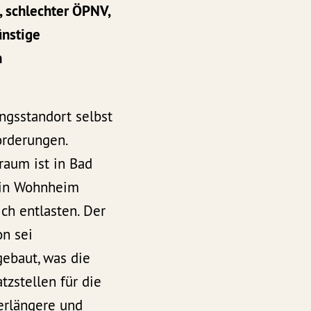
schlechter ÖPNV,
ünstige
n
ngsstandort selbst
orderungen.
aum ist in Bad
Ein Wohnheim
ch entlasten. Der
n sei
ebaut, was die
tzstellen für die
erlängere und