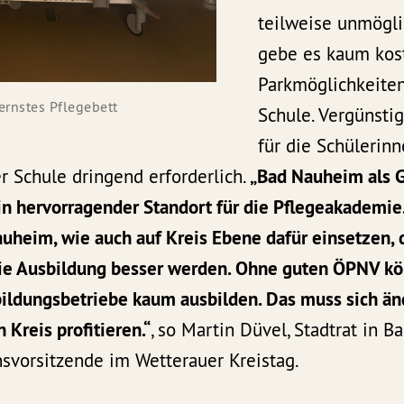
teilweise unmögl
gebe es kaum kos
Parkmöglichkeite
ernstes Pflegebett
Schule. Vergünsti
für die Schülerin
r Schule dringend erforderlich.
„Bad Nauheim als G
ein hervorragender Standort für die Pflegeakademie
auheim, wie auch auf Kreis Ebene dafür einsetzen, 
ie Ausbildung besser werden. Ohne guten ÖPNV kö
ldungsbetriebe kaum ausbilden. Das muss sich än
 Kreis profitieren.“
, so Martin Düvel, Stadtrat in 
ionsvorsitzende im Wetterauer Kreistag.