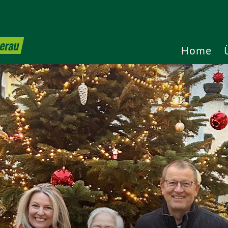
terau
Home