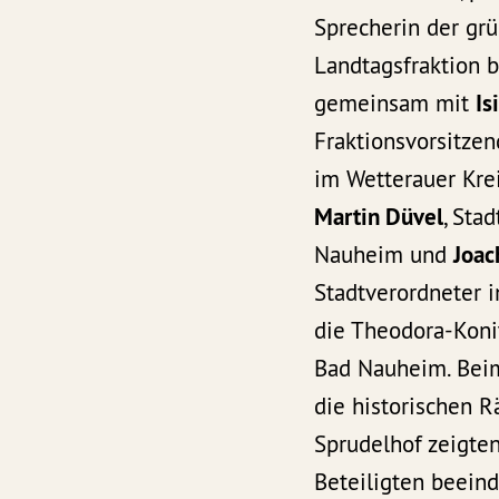
Sprecherin der gr
Landtagsfraktion 
gemeinsam mit
Is
Fraktionsvorsitz
im Wetterauer Krei
Martin Düvel
, Stad
Nauheim und
Joac
Stadtverordneter 
die Theodora-Koni
Bad Nauheim. Bei
die historischen 
Sprudelhof zeigten
Beteiligten beeind