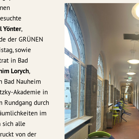
ünen
besuchte
il Yönter
,
ende der GRÜNEN
stag, sowie
trat in Bad
him Lorych
,
in Bad Nauheim
tzky-Akademie in
m Rundgang durch
Räumlichkeiten im
 sich alle
ruckt von der