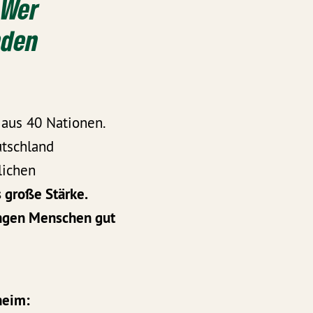
„Wer
nden
aus 40 Nationen.
utschland
lichen
s große Stärke.
ungen Menschen gut
heim: