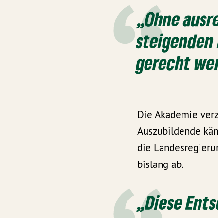
„Ohne ausr
steigenden
gerecht wer
Die Akademie verz
Auszubildende käm
die Landesregieru
bislang ab.
„Diese Ents