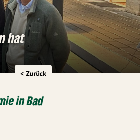
n hat
< Zurück
mie in Bad