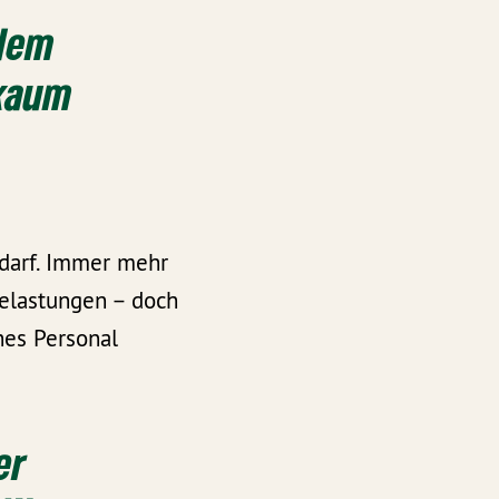
 dem
 kaum
darf. Immer mehr
elastungen – doch
hes Personal
er