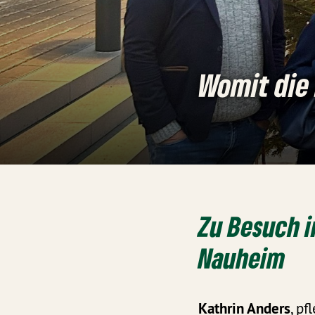
Womit die
Zu Besuch i
Nauheim
Kathrin Anders
, pf