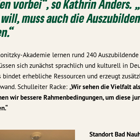
en vorbei“, so Kathrin Anders. 
 will, muss auch die Auszubilde
en.“
onitzky-Akademie lernen rund 240 Auszubildende 
ssen sich zunächst sprachlich und kulturell in De
s bindet erhebliche Ressourcen und erzeugt zusätz
fwand. Schulleiter Racke:
„Wir sehen die Vielfalt al
chen wir bessere Rahmenbedingungen, um diese j
n.“
Standort Bad Nau