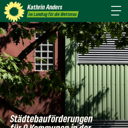
mich
Kathrin
Anders
Kontakt
Presse
Im Landtag für die Wetterau
Städtebauförderungen
für 9 Kommunen in der