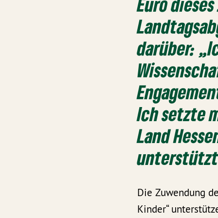
Euro dieses
Landtagsabg
darüber: „Ic
Wissenschaf
Engagement 
Ich setzte 
Land Hessen
unterstützt
Die Zuwendung des 
Kinder“ unterstüt