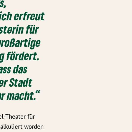
s,
ich erfreut
sterin für
großartige
g fördert.
ass das
er Stadt
ar macht.“
l-Theater für
alkuliert worden