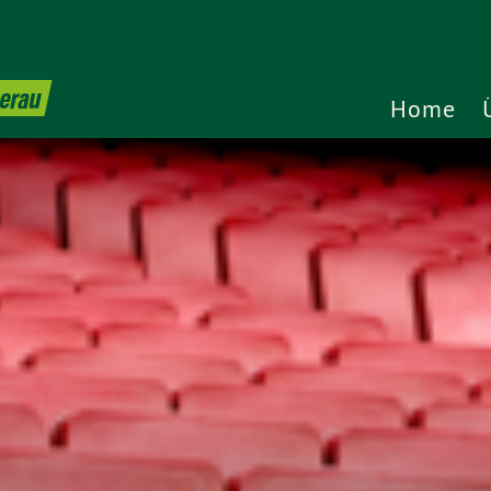
terau
Home