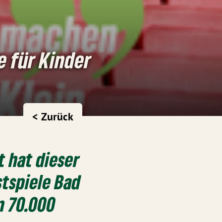
e für Kinder
< Zurück
 hat dieser
stspiele Bad
n 70.000