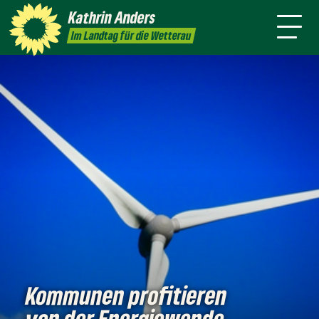
mich
Kathrin
Anders
Kontakt
Presse
Im Landtag für die Wetterau
Kommunen profitieren
von der Energiewende