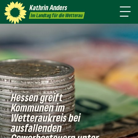
mich
Kathrin
Anders
Kontakt
Presse
Im Landtag für die Wetterau
Hessen greift
Kommunen im
Wetteraukreis bei
ausfallenden
Gewerbesteuern unter