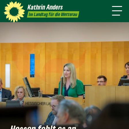
mich
Kathrin
Anders
Kontakt
Presse
Im Landtag für die Wetterau
Hessen fehlt es an