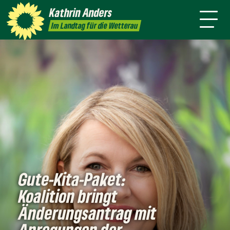
mich
Kathrin
Anders
Kontakt
Presse
Im Landtag für die Wetterau
Gute-Kita-Paket:
Koalition bringt
Änderungsantrag mit
Anregungen der