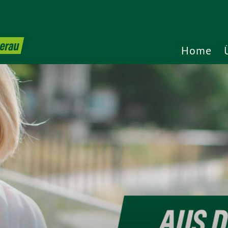
terau
Home