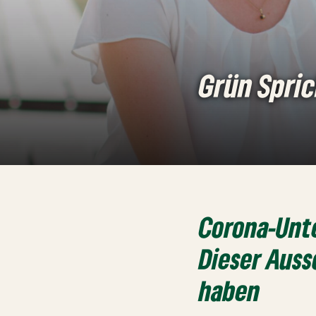
Grün Spri
Corona-Unt
Dieser Auss
haben