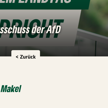
sschuss der AfD
< Zurück
 Makel