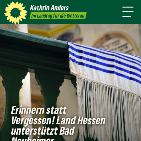
mich
Kathrin
Anders
Kontakt
Presse
Im Landtag für die Wetterau
Erinnern statt
Vergessen! Land Hessen
unterstützt Bad
Nauheimer