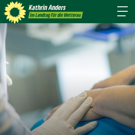
mich
Kathrin
Anders
Kontakt
Presse
Im Landtag für die Wetterau